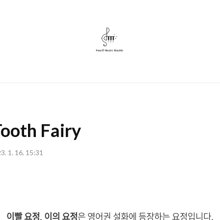
포
레
뮤
직
스
oth Fairy
튜
디
3. 1. 16. 15:31
오
이빨 요정
,
이의 요정
은 영어권 설화에 등장하는 요정입니다.