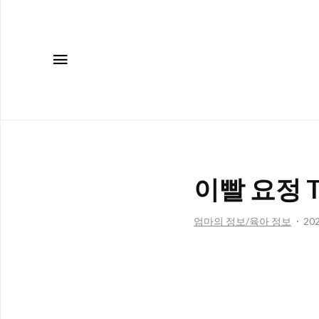
메뉴
이빨 요정 To
엄마의 정보/육아 정보
202