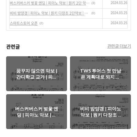
2024.03.26
버스커버스커 벚꽃 엔딩 | 피아노 악보 | 원키 2단 악보 다장조 쉬운 악보 | 포핸즈 4 hands 피아노 듀엣 듀오 악보 | 멜로디 코드
(3)
2024.03.25
비비 밤양갱 | 피아노 악보 | 원키 다장조 2단악보 | 4 hands 포핸즈 듀엣 듀오 악보 | 쉬운 악보
(0)
2024.03.25
스마트스토어 오픈
(2)
관련글
관련글 더보기
꿈꾸지 않으면 악보 |
TWS 투어스 첫 만남
간디학교 교가 | 피아
은 계획대로 되지 않
노 2단 악보 | 원키 F
아 악보 | 피아노 악보
Major 바장조 | 쉬운
2단 악보 단계별 악보
버전 다장조 악보
| 원키 바장조 F Major
| 쉬운 악보 다장조 |
멜로디 코드 1단 악보
버스커버스커 벚꽃 엔
비비 밤양갱 | 피아노
딩 | 피아노 악보 | 원
악보 | 원키 다장조 2
키 2단 악보 다장조 쉬
단악보 | 4 hands 포핸
운 악보 | 포핸즈 4
즈 듀엣 듀오 악보 | 쉬
hands 피아노 듀엣 듀
운 악보