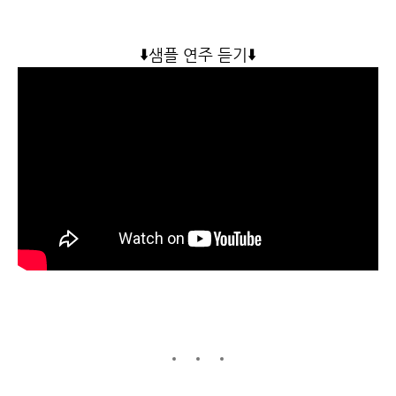
⬇️
샘플 연주 듣기
⬇️