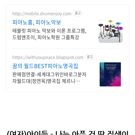
http://mobile.drumenjoy.com
광고
피아노홈, 피아노악보
태블릿 피아노 악보와 이론 프로그램,
드럼앤조이, 피아노학원 그룹특강
https://withyoupeace.blogspot.com
광고
꿈의 월드BEST피아노명곡집
판매점연결-세계대그위인바로그분저
자월드대(정연옥)명곡집 체르니
30&40하농병행악보집
(여자)아이들 - 나는 아픈 건 딱 질색이