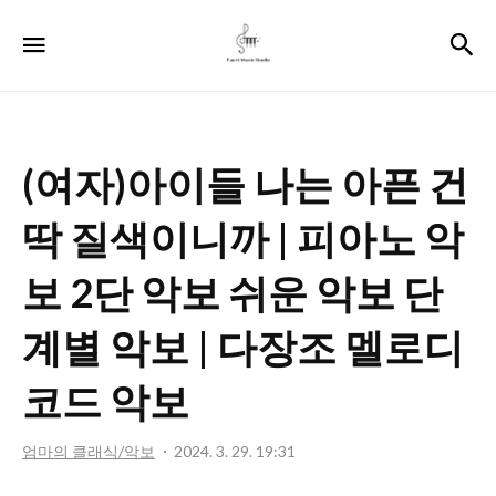
포
검
메뉴
레
뮤
직
(여자)아이들 나는 아픈 건
스
튜
딱 질색이니까 | 피아노 악
디
보 2단 악보 쉬운 악보 단
오
계별 악보 | 다장조 멜로디
코드 악보
엄마의 클래식/악보
2024. 3. 29. 19:31