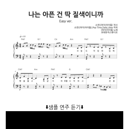
⬇️
샘플 연주 듣기
⬇️