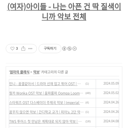
(여자)아이들 - 나는 아픈 건 딱 질색이
니까 악보 전체
3
구독하기
'
엄마의 클래식
>
악보
' 카테고리의 다른 글
2024.05.09
민니 - 꿈결같아서 | 드라마 선재 업고 튀어 OST | 피아노 악보 단계별
(1)
2024.05.02
웡카 Wonka OST 악보 | 움파룸파 Oompa Loompa 악보 | 피아노 2단 악보 | 단계별 쉬운 악보 | 포핸즈 피아노 듀엣 듀오
(48)
2024.04.26
스타워즈 OST 다스베이더 주제곡 악보 | Imperial March - Darth Vader's Theme | 피아노 2단 악보 | 단계별 쉬운 악보 | 포핸즈 피아노 듀엣 듀오
(4)
2024.04.26
꿈꾸지 않으면 악보 | 간디학교 교가 | 피아노 2단 악보 | 원키 F Major 바장조 | 쉬운 버전 다장조 악보
(1)
2024.04.08
TWS 투어스 첫 만남은 계획대로 되지 않아 악보 | 피아노 악보 2단 악보 단계별 악보 | 원키 바장조 F Major | 쉬운 악보 다장조 | 멜로디 코드 1단 악보
(18)