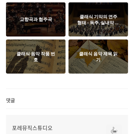
클래식 기악의 연주
교향곡과 협주곡
형태 - 독주, 실내악 중
주, 합주 등
클래식 음악 작품 번
클래식 음악 제목 읽
호
기
댓글
포레뮤직스튜디오