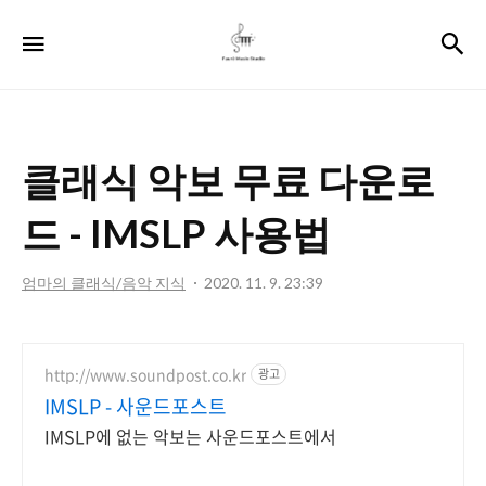
포
검
메뉴
레
뮤
직
클래식 악보 무료 다운로
스
튜
드 - IMSLP 사용법
디
엄마의 클래식/음악 지식
2020. 11. 9. 23:39
오
http://www.soundpost.co.kr
광고
IMSLP - 사운드포스트
IMSLP에 없는 악보는 사운드포스트에서