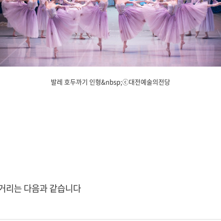
발레 호두까기 인형&nbsp;ⓒ대전예술의전당
줄거리는 다음과 같습니다