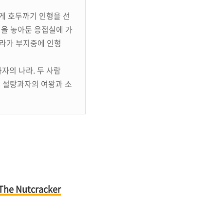
게 호두까기 인형을 선
형을 놓아둔 응접실에 가
라라가 부지중에 인형
자의 나라. 두 사람
 설탕과자의 여왕과 소
e Nutcracker