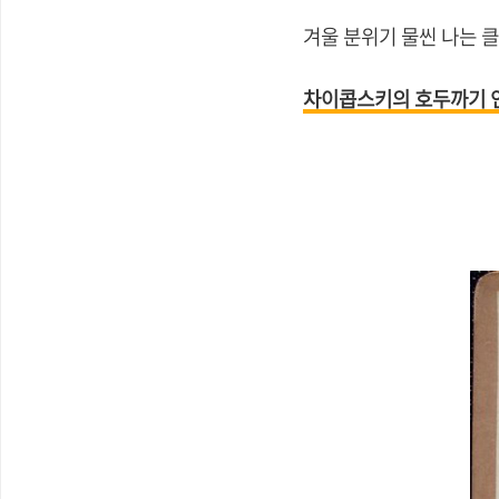
겨울 분위기 물씬 나는 
차이콥스키의 호두까기 인형 Tc