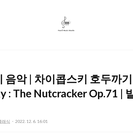
포
레
뮤
직
스
 음악 | 차이콥스키 호두까기 
튜
디
y : The Nutcracker Op.71 
오
클래식
2022. 12. 6. 16:01