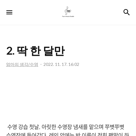
포
검
메뉴
레
뮤
직
2. 딱 한 달만
스
튜
엄마의 생각/수영
2022. 11. 17. 16:02
디
오
수영 강습 첫날. 아릿한 수영장 냄새를 맡으며 쭈볏쭈볏
수영장에 들어갔다. 레인 앞에는 반 이름이 적힌 팻말이 하