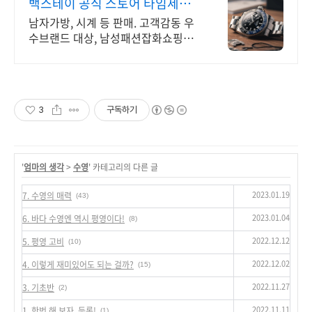
백스테이 공식 스토어 타임세일
중 최대 79%할인!
남자가방, 시계 등 판매. 고객감동 우
수브랜드 대상, 남성패션잡화쇼핑몰
부문1위!
3
구독하기
'
엄마의 생각
>
수영
' 카테고리의 다른 글
2023.01.19
7. 수영의 매력
(43)
2023.01.04
6. 바다 수영엔 역시 평영이다!
(8)
2022.12.12
5. 평영 고비
(10)
2022.12.02
4. 이렇게 재미있어도 되는 걸까?
(15)
2022.11.27
3. 기초반
(2)
2022.11.11
1. 한번 해 보자. 등록!
(1)