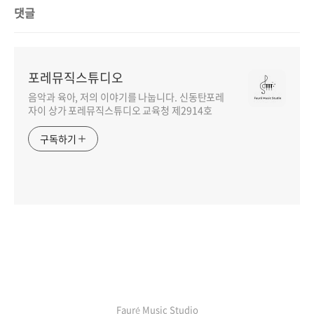
댓글
포레뮤직스튜디오
음악과 육아, 저의 이야기를 나눕니다. 신동탄포레
자이 상가 포레뮤직스튜디오 교육청 제2914호
구독하기
인기포스트
Fauré Music Studio